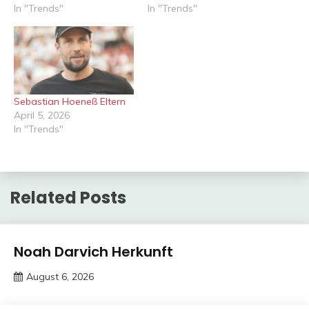
In "Trends"
In "Trends"
Sebastian Hoeneß Eltern
April 5, 2026
In "Trends"
Related Posts
Trends
Noah Darvich Herkunft
August 6, 2026
Deustcher
Meme