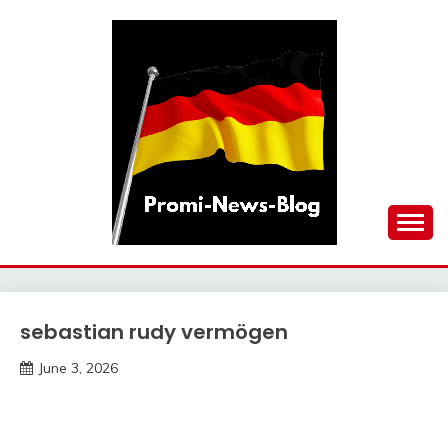
Skip
to
content
updates at one click
PROMI-NEWS-BLOG
sebastian rudy vermögen
Trends
June 3, 2026
Deustcher
Meme