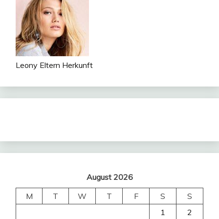
Leony Eltern Herkunft
August 2026
M
T
W
T
F
S
S
1
2