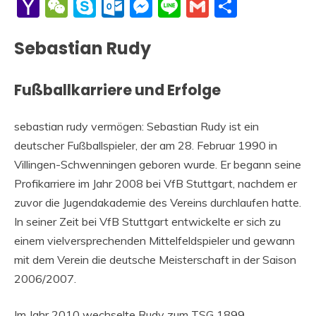
Li
Yahoo
WeChat
Skype
Outlook.com
Messenger
Line
Gmail
Share
Mail
Sebastian Rudy
Fußballkarriere und Erfolge
sebastian rudy vermögen: Sebastian Rudy ist ein
deutscher Fußballspieler, der am 28. Februar 1990 in
Villingen-Schwenningen geboren wurde. Er begann seine
Profikarriere im Jahr 2008 bei VfB Stuttgart, nachdem er
zuvor die Jugendakademie des Vereins durchlaufen hatte.
In seiner Zeit bei VfB Stuttgart entwickelte er sich zu
einem vielversprechenden Mittelfeldspieler und gewann
mit dem Verein die deutsche Meisterschaft in der Saison
2006/2007.
Im Jahr 2010 wechselte Rudy zum TSG 1899