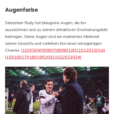
Augenfarbe
Sebastian Rudy hat blaugrüne Augen, die ihn
auszeichnen und zu seinem attraktiven Erscheinungsbild
beitragen. Seine Augen sind ein markantes Merkmal
seines Gesichts und verleihen ihm einen einzigartigen
Charme.
[1]
[2]
[3]
[4]
[5]
[6]
[7]
[8]
[9]
[10]
[11]
[12]
[13]
[14]
[15]
[16]
[17]
[18]
[19]
[20]
[21]
[22]
[23]
[24]