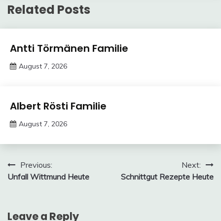
Related Posts
Trends
Antti Törmänen Familie
August 7, 2026
Deustcher
Meme
Trends
Albert Rösti Familie
August 7, 2026
Deustcher
Meme
Post
Previous:
Next:
Unfall Wittmund Heute
Schnittgut Rezepte Heute
navigation
Leave a Reply