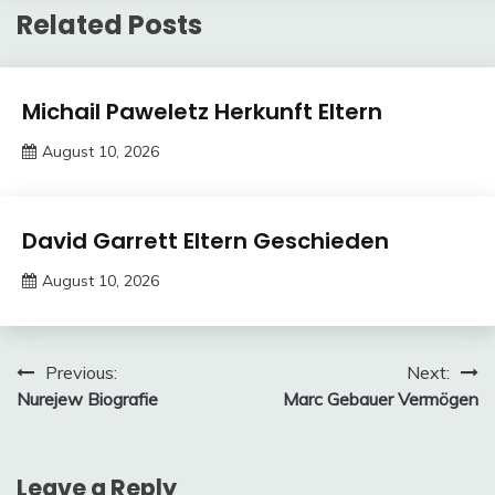
Related Posts
Trends
Michail Paweletz Herkunft Eltern
August 10, 2026
deutschermeme
Trends
David Garrett Eltern Geschieden
August 10, 2026
deutschermeme
Post
Previous:
Next:
Nurejew Biografie
Marc Gebauer Vermögen
navigation
Leave a Reply