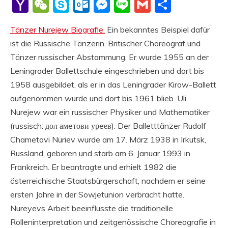
Li
Yahoo
WeChat
Skype
Outlook.com
Messenger
Line
Gmail
Share
Mail
Tänzer Nurejew Biografie.
Ein bekanntes Beispiel dafür
ist die Russische Tänzerin. Britischer Choreograf und
Tänzer russischer Abstammung. Er wurde 1955 an der
Leningrader Ballettschule eingeschrieben und dort bis
1958 ausgebildet, als er in das Leningrader Kirow-Ballett
aufgenommen wurde und dort bis 1961 blieb. Uli
Nurejew war ein russischer Physiker und Mathematiker
(russisch: дол амeтови урeев). Der Balletttänzer Rudolf
Chametovi Nuriev wurde am 17. März 1938 in Irkutsk,
Russland, geboren und starb am 6. Januar 1993 in
Frankreich. Er beantragte und erhielt 1982 die
österreichische Staatsbürgerschaft, nachdem er seine
ersten Jahre in der Sowjetunion verbracht hatte.
Nureyevs Arbeit beeinflusste die traditionelle
Rolleninterpretation und zeitgenössische Choreografie in