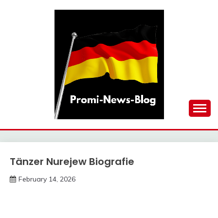
Skip
to
content
updates at one click
PROMI-NEWS-BLOG
Tänzer Nurejew Biografie
Trends
February 14, 2026
deutschermeme