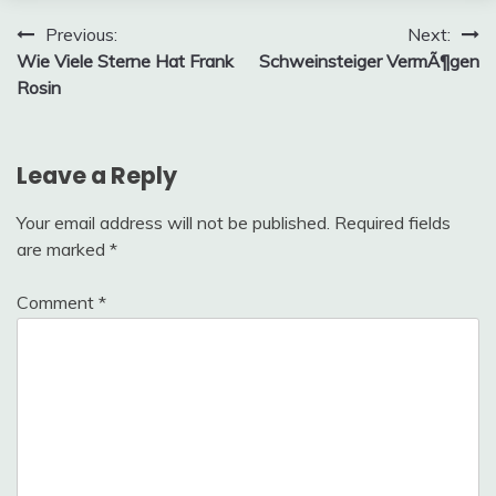
Post
Previous:
Next:
Wie Viele Sterne Hat Frank
Schweinsteiger VermÃ¶gen
navigation
Rosin
Leave a Reply
Your email address will not be published.
Required fields
are marked
*
Comment
*