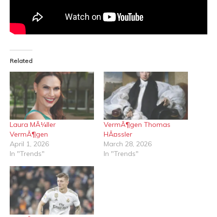
Related
Laura MÃ¼ller
VermÃ¶gen Thomas
VermÃ¶gen
HÃ¤ssler
April 1, 2026
March 28, 2026
In "Trends"
In "Trends"