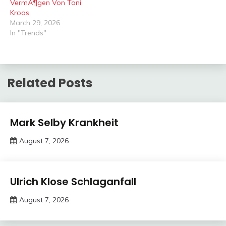
VermÃ¶gen Von Toni
Kroos
March 29, 2026
In "Trends"
Related Posts
Trends
Mark Selby Krankheit
August 7, 2026
deutschermeme
Trends
Ulrich Klose Schlaganfall
August 7, 2026
deutschermeme