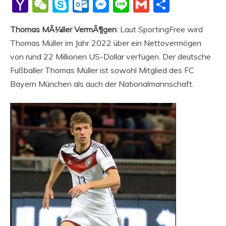
Li
Yahoo
WeChat
Skype
Outlook.com
Messenger
Line
Gmail
Share
Mail
Thomas MÃ¼ller VermÃ¶gen
: Laut SportingFree wird
Thomas Müller im Jahr 2022 über ein Nettovermögen
von rund 22 Millionen US-Dollar verfügen. Der deutsche
Fußballer Thomas Müller ist sowohl Mitglied des FC
Bayern München als auch der Nationalmannschaft.