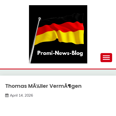
Skip
to
content
updates at one click
PROMI-NEWS-BLOG
Thomas MÃ¼ller VermÃ¶gen
Trends
April 14, 2026
Deustcher
Meme