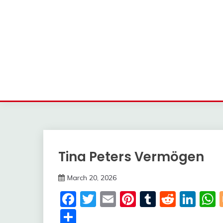
Tina Peters Vermögen
Trends
March 20, 2026
Deustcher
Facebook
Twitter
Email
Pinterest
Tumblr
Reddi
Lin
Meme
Share