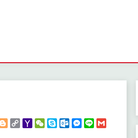
t
kedIn
WhatsApp
Blogger
Copy
Yahoo
WeChat
Skype
Outlook.com
Messenger
Line
Gmail
Link
Mail