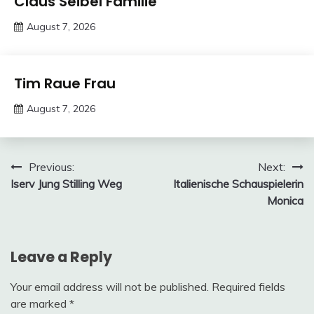
Claus Seibel Familie
August 7, 2026
deutschermeme
Trends
Tim Raue Frau
August 7, 2026
Deustcher
Meme
Post
Previous:
Next:
Iserv Jung Stilling Weg
Italienische Schauspielerin
navigation
Monica
Leave a Reply
Your email address will not be published.
Required fields
are marked
*