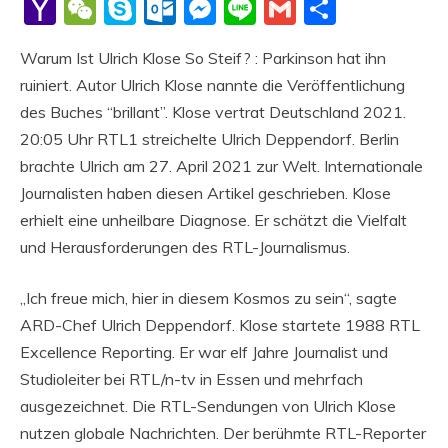
Li
Yahoo
WeChat
Skype
Outlook.com
Messenger
Line
Gmail
Share
Mail
Warum Ist Ulrich Klose So Steif? : Parkinson hat ihn
ruiniert. Autor Ulrich Klose nannte die Veröffentlichung
des Buches “brillant”. Klose vertrat Deutschland 2021.
20:05 Uhr RTL1 streichelte Ulrich Deppendorf. Berlin
brachte Ulrich am 27. April 2021 zur Welt. Internationale
Journalisten haben diesen Artikel geschrieben. Klose
erhielt eine unheilbare Diagnose. Er schätzt die Vielfalt
und Herausforderungen des RTL-Journalismus.
„Ich freue mich, hier in diesem Kosmos zu sein“, sagte
ARD-Chef Ulrich Deppendorf. Klose startete 1988 RTL
Excellence Reporting. Er war elf Jahre Journalist und
Studioleiter bei RTL/n-tv in Essen und mehrfach
ausgezeichnet. Die RTL-Sendungen von Ulrich Klose
nutzen globale Nachrichten. Der berühmte RTL-Reporter