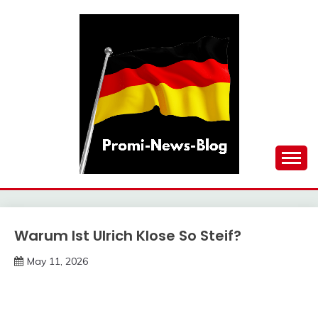
Skip
to
content
updates at one click
PROMI-NEWS-BLOG
Warum Ist Ulrich Klose So Steif?
Trends
May 11, 2026
deutschermeme