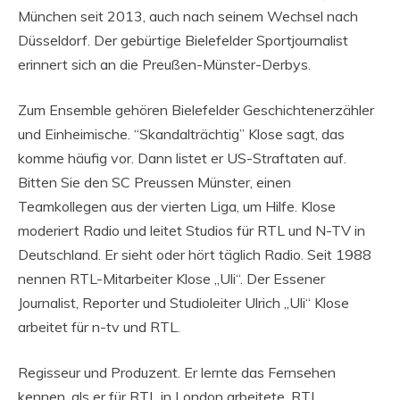
München seit 2013, auch nach seinem Wechsel nach
Düsseldorf. Der gebürtige Bielefelder Sportjournalist
erinnert sich an die Preußen-Münster-Derbys.
Zum Ensemble gehören Bielefelder Geschichtenerzähler
und Einheimische. “Skandalträchtig” Klose sagt, das
komme häufig vor. Dann listet er US-Straftaten auf.
Bitten Sie den SC Preussen Münster, einen
Teamkollegen aus der vierten Liga, um Hilfe. Klose
moderiert Radio und leitet Studios für RTL und N-TV in
Deutschland. Er sieht oder hört täglich Radio. Seit 1988
nennen RTL-Mitarbeiter Klose „Uli“. Der Essener
Journalist, Reporter und Studioleiter Ulrich „Uli“ Klose
arbeitet für n-tv und RTL.
Regisseur und Produzent. Er lernte das Fernsehen
kennen, als er für RTL in London arbeitete. RTL,