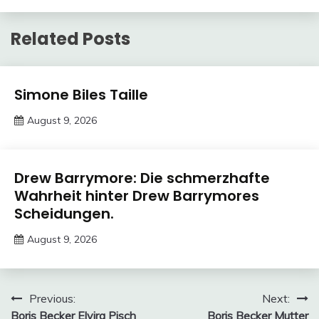
Related Posts
Trends
Simone Biles Taille
August 9, 2026
Deustcher
Meme
Trends
Drew Barrymore: Die schmerzhafte
Wahrheit hinter Drew Barrymores
Scheidungen.
August 9, 2026
Deustcher
Meme
Post
Previous:
Next:
Boris Becker Elvira Pisch
Boris Becker Mutter