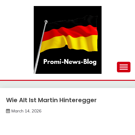
Skip
to
content
updates at one click
PROMI-NEWS-BLOG
Wie Alt Ist Martin Hinteregger
Trends
March 14, 2026
deutschermeme