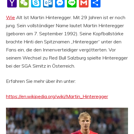
Li
Yahoo
WeChat
Skype
Outlook.com
Messenger
Line
Gmail
Share
Mail
Wie
Alt Ist Martin Hinteregger. Mit 29 Jahren ist er noch
jung. Sein vollständiger Name lautet Martin Hinteregger
(geboren am 7. September 1992). Seine Kopfballstärke
brachte Hinti den Spitznamen „Hinteregger“ unter den
Fans ein, die den Innenverteidiger vergötterten. Vor
seinem Wechsel zu Red Bull Salzburg spielte Hinteregger
bei der SGA Sirnitz in Österreich.
Erfahren Sie mehr über ihn unter:
https://en.wikipedia.org/wiki/Martin_Hinteregger