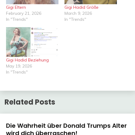
Gigi Eltern
Gigi Hadid Größe
February 21, 2026
March 9, 2026
In "Trends"
In "Trends"
Gigi Hadid Beziehung
May 19, 2026
In "Trends"
Related Posts
Trends
Die Wahrheit über Donald Trumps Alter
wird dich überraschen!