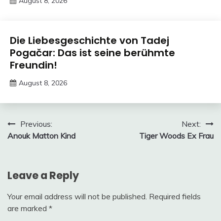
August 8, 2026
Deustcher
Meme
Trends
Die Liebesgeschichte von Tadej
Pogačar: Das ist seine berühmte
Freundin!
August 8, 2026
Deustcher
Meme
Post
Previous:
Next:
Anouk Matton Kind
Tiger Woods Ex Frau
navigation
Leave a Reply
Your email address will not be published.
Required fields
are marked
*