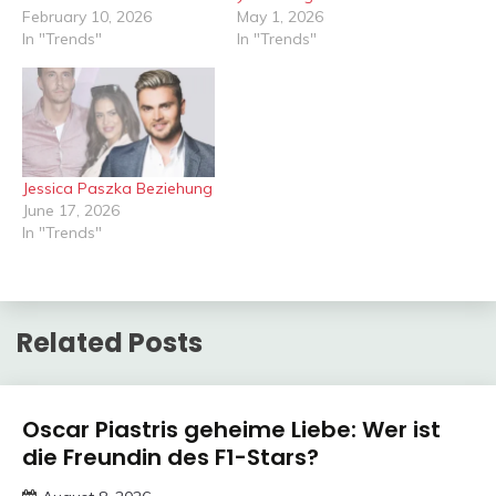
February 10, 2026
May 1, 2026
In "Trends"
In "Trends"
Jessica Paszka Beziehung
June 17, 2026
In "Trends"
Related Posts
Trends
Oscar Piastris geheime Liebe: Wer ist
die Freundin des F1-Stars?