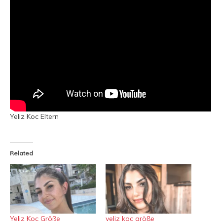
Yeliz Koc Eltern
Related
Yeliz Koc Größe
yeliz koc größe