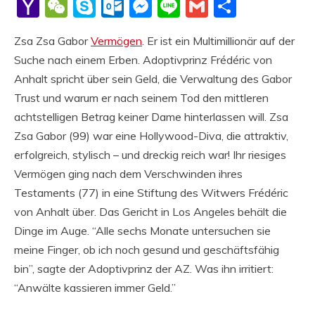
Li
Yahoo
WeChat
Skype
Outlook.com
Messenger
Line
Gmail
Share
Mail
Zsa Zsa Gabor
Vermögen
. Er ist ein Multimillionär auf der
Suche nach einem Erben. Adoptivprinz Frédéric von
Anhalt spricht über sein Geld, die Verwaltung des Gabor
Trust und warum er nach seinem Tod den mittleren
achtstelligen Betrag keiner Dame hinterlassen will. Zsa
Zsa Gabor (99) war eine Hollywood-Diva, die attraktiv,
erfolgreich, stylisch – und dreckig reich war! Ihr riesiges
Vermögen ging nach dem Verschwinden ihres
Testaments (77) in eine Stiftung des Witwers Frédéric
von Anhalt über. Das Gericht in Los Angeles behält die
Dinge im Auge. “Alle sechs Monate untersuchen sie
meine Finger, ob ich noch gesund und geschäftsfähig
bin”, sagte der Adoptivprinz der AZ. Was ihn irritiert:
“Anwälte kassieren immer Geld.”