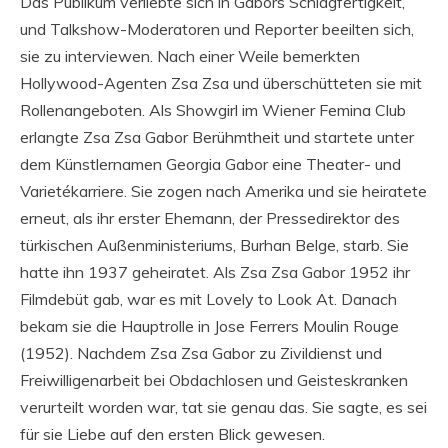
Das Publikum verliebte sich in Gabors Schlagfertigkeit,
und Talkshow-Moderatoren und Reporter beeilten sich,
sie zu interviewen. Nach einer Weile bemerkten
Hollywood-Agenten Zsa Zsa und überschütteten sie mit
Rollenangeboten. Als Showgirl im Wiener Femina Club
erlangte Zsa Zsa Gabor Berühmtheit und startete unter
dem Künstlernamen Georgia Gabor eine Theater- und
Varietékarriere. Sie zogen nach Amerika und sie heiratete
erneut, als ihr erster Ehemann, der Pressedirektor des
türkischen Außenministeriums, Burhan Belge, starb. Sie
hatte ihn 1937 geheiratet. Als Zsa Zsa Gabor 1952 ihr
Filmdebüt gab, war es mit Lovely to Look At. Danach
bekam sie die Hauptrolle in Jose Ferrers Moulin Rouge
(1952). Nachdem Zsa Zsa Gabor zu Zivildienst und
Freiwilligenarbeit bei Obdachlosen und Geisteskranken
verurteilt worden war, tat sie genau das. Sie sagte, es sei
für sie Liebe auf den ersten Blick gewesen.