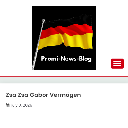
Skip
to
content
updates at one click
PROMI-NEWS-BLOG
Zsa Zsa Gabor Vermögen
Trends
July 3, 2026
deutschermeme