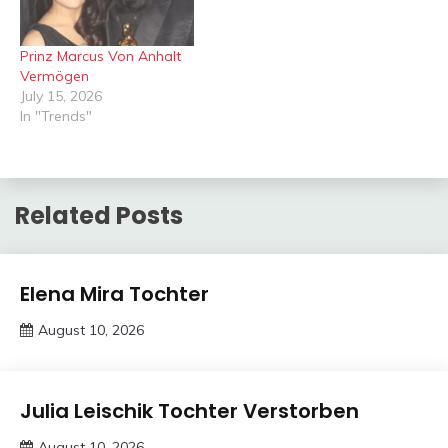
Prinz Marcus Von Anhalt
Vermögen
July 15, 2026
In "Trends"
Related Posts
Trends
Elena Mira Tochter
August 10, 2026
Deustcher
Meme
Trends
Julia Leischik Tochter Verstorben
August 10, 2026