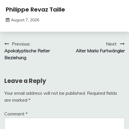
Trends
Philippe Revaz Taille
August 7, 2026
Deustcher
Meme
Post
Previous:
Next:
Apokalyptische Reiter
Alter Maria Furtwängler
navigation
Beziehung
Leave a Reply
Your email address will not be published.
Required fields
are marked
*
Comment
*