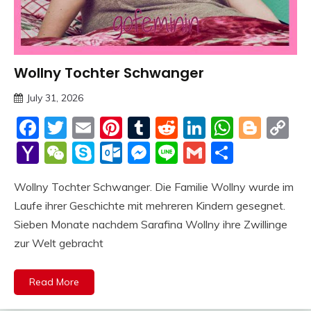
Wollny Tochter Schwanger
Trends
July 31, 2026
deutschermeme
Facebook
Twitter
Email
Pinterest
Tumblr
Reddit
LinkedIn
Whats
Blog
C
Li
Yahoo
WeChat
Skype
Outlook.com
Messenger
Line
Gmail
Share
Mail
Wollny Tochter Schwanger. Die Familie Wollny wurde im
Laufe ihrer Geschichte mit mehreren Kindern gesegnet.
Sieben Monate nachdem Sarafina Wollny ihre Zwillinge
zur Welt gebracht
Read More