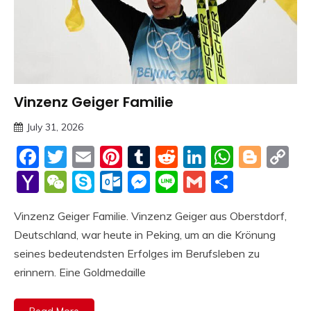
Vinzenz Geiger Familie
Trends
July 31, 2026
deutschermeme
Facebook
Twitter
Email
Pinterest
Tumblr
Reddit
LinkedIn
Whats
Blog
C
Li
Yahoo
WeChat
Skype
Outlook.com
Messenger
Line
Gmail
Share
Mail
Vinzenz Geiger Familie. Vinzenz Geiger aus Oberstdorf,
Deutschland, war heute in Peking, um an die Krönung
seines bedeutendsten Erfolges im Berufsleben zu
erinnern. Eine Goldmedaille