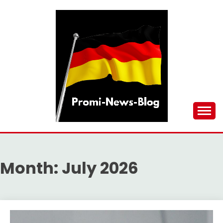
Skip
to
content
updates at one click
PROMI-NEWS-BLOG
Month:
July 2026