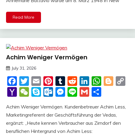
Annemarie Battavio wurde am 8. März 1948 in New
Read More
Achim Weniger Vermögen
Trends
July 31, 2026
deutschermeme
Facebook
Twitter
Email
Pinterest
Tumblr
Reddit
LinkedIn
Whats
Blog
C
Li
Yahoo
WeChat
Skype
Outlook.com
Messenger
Line
Gmail
Share
Mail
Achim Weniger Vermögen. Kundenbetreuer Achim Less,
Marketingreferent der Geschäftsführung der Vedas,
ergänzt: „Heute kennen Verbraucher aus Zirndorf den
beruflichen Hintergrund von Achim Less: