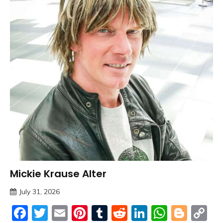
Mickie Krause Alter
Trends
July 31, 2026
deutschermeme
Facebook
Twitter
Email
Pinterest
Tumblr
Reddit
LinkedIn
Whats
Blog
C