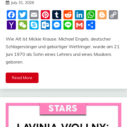
July 31, 2026
deutschermeme
Facebook
Twitter
Email
Pinterest
Tumblr
Reddit
LinkedIn
Whats
Blog
C
Li
Yahoo
WeChat
Skype
Outlook.com
Messenger
Line
Gmail
Share
Mail
Wie Alt Ist Mickie Krause. Michael Engels, deutscher
Schlagersänger und gebürtiger Wettringer, wurde am 21.
Juni 1970 als Sohn eines Lehrers und eines Musikers
geboren.
Read More