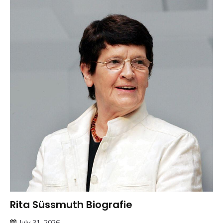
Rita Süssmuth Biografie
Trends
July 31, 2026