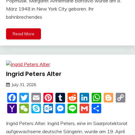
Popmusik. Margaret Annemarie Battavio wurde am 8.
März 1948 in New York City geboren. Ihr
bahnbrechendes
Read More
Ingrid Peters Alter
Trends
July 31, 2026
deutschermeme
Facebook
Twitter
Email
Pinterest
Tumblr
Reddit
LinkedIn
Whats
Blog
C
Li
Yahoo
WeChat
Skype
Outlook.com
Messenger
Line
Gmail
Share
Mail
Ingrid Peters Alter. Ingrid Peters, eine im Saarprotektorat
aufgewachsene deutsche Sängerin, wurde am 19. April