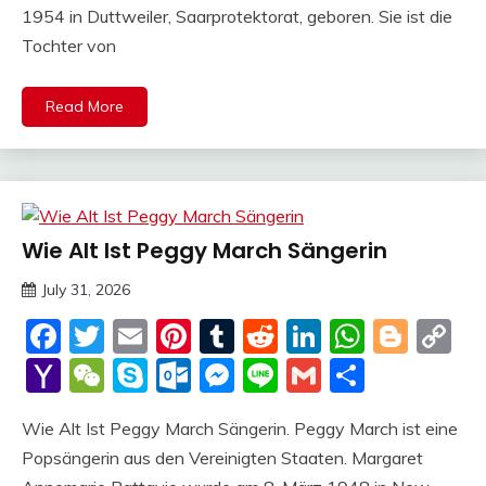
1954 in Duttweiler, Saarprotektorat, geboren. Sie ist die
Tochter von
Read More
Wie Alt Ist Peggy March Sängerin
Trends
July 31, 2026
deutschermeme
Facebook
Twitter
Email
Pinterest
Tumblr
Reddit
LinkedIn
Whats
Blog
C
Li
Yahoo
WeChat
Skype
Outlook.com
Messenger
Line
Gmail
Share
Mail
Wie Alt Ist Peggy March Sängerin. Peggy March ist eine
Popsängerin aus den Vereinigten Staaten. Margaret