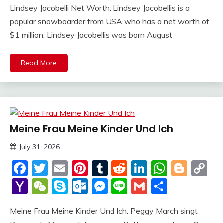
Lindsey Jacobelli Net Worth. Lindsey Jacobellis is a
popular snowboarder from USA who has a net worth of
$1 million. Lindsey Jacobellis was born August
Read More
Meine Frau Meine Kinder Und Ich
Trends
July 31, 2026
deutschermeme
Facebook
Twitter
Email
Pinterest
Tumblr
Reddit
LinkedIn
Whats
Blog
C
Li
Yahoo
WeChat
Skype
Outlook.com
Messenger
Line
Gmail
Share
Mail
Meine Frau Meine Kinder Und Ich. Peggy March singt