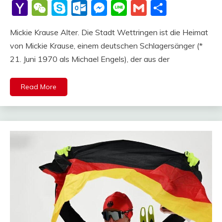
Li
Yahoo
WeChat
Skype
Outlook.com
Messenger
Line
Gmail
Share
Mail
Mickie Krause Alter. Die Stadt Wettringen ist die Heimat
von Mickie Krause, einem deutschen Schlagersänger (*
21. Juni 1970 als Michael Engels), der aus der
Read More