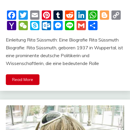
Facebook
Twitter
Email
Pinterest
Tumblr
Reddit
LinkedIn
Whats
Blog
C
Li
Yahoo
WeChat
Skype
Outlook.com
Messenger
Line
Gmail
Share
Mail
Einleitung Rita Süssmuth: Eine Biografie Rita Süssmuth
Biografie: Rita Süssmuth, geboren 1937 in Wuppertal, ist
eine prominente deutsche Politikerin und
Wissenschaftlerin, die eine bedeutende Rolle
Read More