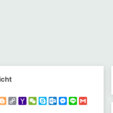
icht
t
kedIn
WhatsApp
Blogger
Copy
Yahoo
WeChat
Skype
Outlook.com
Messenger
Line
Gmail
Link
Mail