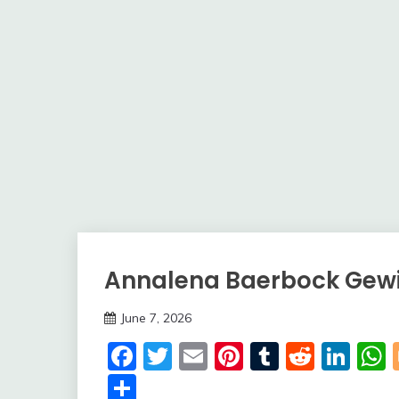
Annalena Baerbock Gew
Trends
June 7, 2026
Deustcher
Facebook
Twitter
Email
Pinterest
Tumblr
Reddi
Lin
Meme
Share