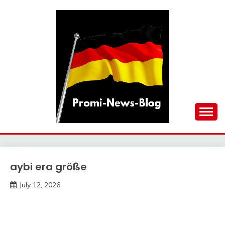
Skip
to
content
updates at one click
PROMI-NEWS-BLOG
aybi era größe
Trends
July 12, 2026
Deustcher
Meme