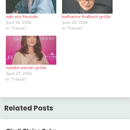
aybi era freundin
katharina thalbach größe
June 24, 2026
June 26, 2026
In "Trends"
In "Trends"
natalia wörner größe
April 27, 2026
In "Trends"
Related Posts
Trends