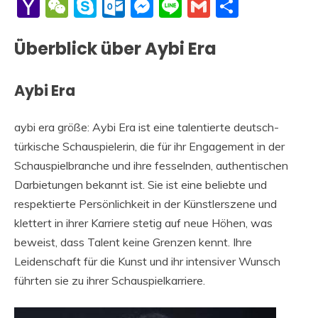
Li
Yahoo
WeChat
Skype
Outlook.com
Messenger
Line
Gmail
Share
Mail
Überblick über Aybi Era
Aybi Era
aybi era größe: Aybi Era ist eine talentierte deutsch-
türkische Schauspielerin, die für ihr Engagement in der
Schauspielbranche und ihre fesselnden, authentischen
Darbietungen bekannt ist. Sie ist eine beliebte und
respektierte Persönlichkeit in der Künstlerszene und
klettert in ihrer Karriere stetig auf neue Höhen, was
beweist, dass Talent keine Grenzen kennt. Ihre
Leidenschaft für die Kunst und ihr intensiver Wunsch
führten sie zu ihrer Schauspielkarriere.