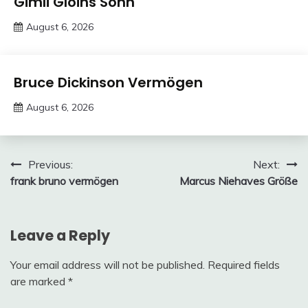
Gimli Gloins Sohn
August 6, 2026
deutschermeme
Trends
Bruce Dickinson Vermögen
August 6, 2026
Deustcher
Meme
Post
Previous:
Next:
frank bruno vermögen
Marcus Niehaves Größe
navigation
Leave a Reply
Your email address will not be published.
Required fields
are marked
*