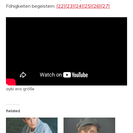
Fähigkeiten begeistern.
[22]
[23]
[24]
[25]
[26]
[27]
aybi era größe
Related