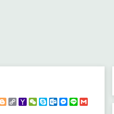
t
kedIn
WhatsApp
Blogger
Copy
Yahoo
WeChat
Skype
Outlook.com
Messenger
Line
Gmail
Link
Mail