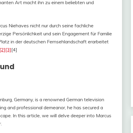
manten Art macht ihn zu einem beliebten und
 Niehaves nicht nur durch seine fachliche
zige Persönlichkeit und sein Engagement für Familie
Platz in der deutschen Fernsehlandschaft erarbeitet
[2]
[3]
[4]
ound
nburg, Germany, is a renowned German television
ming and professional demeanor, he has secured a
ape. In this article, we will delve deeper into Marcus
.