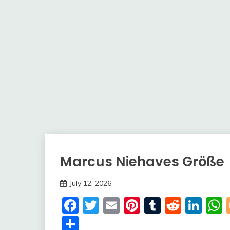
Marcus Niehaves Größe
Trends
July 12, 2026
Deustcher
Facebook
Twitter
Email
Pinterest
Tumblr
Reddi
Lin
Meme
Share