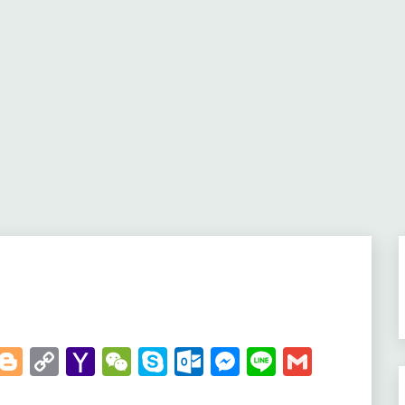
t
kedIn
WhatsApp
Blogger
Copy
Yahoo
WeChat
Skype
Outlook.com
Messenger
Line
Gmail
Link
Mail