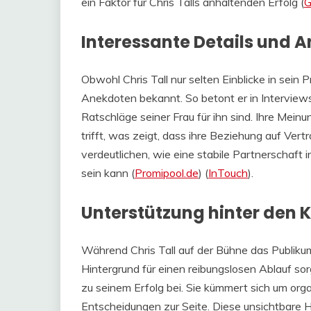
ein Faktor für Chris Talls anhaltenden Erfolg​ (
G
Interessante Details und 
Obwohl Chris Tall nur selten Einblicke in sein P
Anekdoten bekannt. So betont er in Interviews
Ratschläge seiner Frau für ihn sind. Ihre Meinu
trifft, was zeigt, dass ihre Beziehung auf Vert
verdeutlichen, wie eine stabile Partnerschaft
sein kann​ (
Promipool.de
)​​ (
InTouch
)​.
Unterstützung hinter den K
Während Chris Tall auf der Bühne das Publikum 
Hintergrund für einen reibungslosen Ablauf so
zu seinem Erfolg bei. Sie kümmert sich um orga
Entscheidungen zur Seite. Diese unsichtbare 