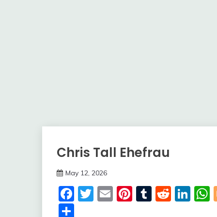
Chris Tall Ehefrau
Trends
May 12, 2026
Deustcher
Facebook
Twitter
Email
Pinterest
Tumblr
Reddi
Lin
Meme
Share