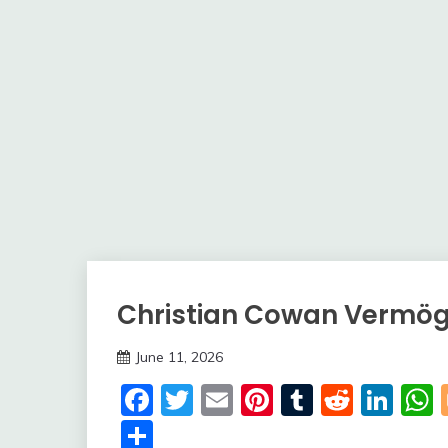
Christian Cowan Vermö
Trends
June 11, 2026
deutschermeme
Facebook
Twitter
Email
Pinterest
Tumblr
Reddi
Lin
Share