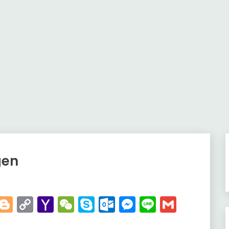
gen
t
kedIn
WhatsApp
Blogger
Copy
Yahoo
WeChat
Skype
Outlook.com
Messenger
Line
Gmail
Link
Mail