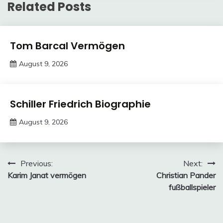
Related Posts
Trends
Tom Barcal Vermögen
August 9, 2026
Deustcher
Meme
Trends
Schiller Friedrich Biographie
August 9, 2026
deutschermeme
Post
Previous:
Next:
Karim Janat vermögen
Christian Pander
navigation
fußballspieler