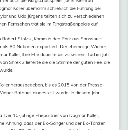
nter auch die Burgschauspieler Josef Meinrad
gmar Koller übernahm schließlich die Führung bei
ylor und Udo Jürgens teilten sich zu verschiedenen
hen Fernsehen trat sie im Ringstraßenpalais auf.
 Robert Stolzs „Komm in den Park aus Sanssouci“
hr als 80 Nationen exportiert. Der ehemalige Wiener
ar Koller; Ihre Ehe dauerte bis zu seinem Tod im Jahr
von Shrek 2 lieferte sie die Stimme der guten Fee, die
 wurde.
ller herausgegeben, bis es 2015 von der Presse-
iener Rathaus eingestellt wurde. In diesem Jahr
a. Der 10-jährige Ehepartner von Dagmar Koller,
keine Ahnung, dass der Ex-Sänger und der Ex-Tänzer