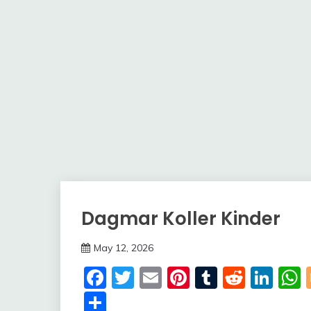
Dagmar Koller Kinder
Trends
May 12, 2026
deutschermeme
Facebook
Twitter
Email
Pinterest
Tumblr
Reddi
Lin
Share