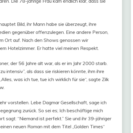
ren. Die 78-jährige Frau kam endlich klar, dass sie
auptet Bild, ihr Mann habe sie überzeugt, ihre
dien gegenüber offenzulegen. Eine andere Person,
esem Ort auf. Nach den Shows genossen wir
m Hotelzimmer. Er hatte viel meinen Respekt.
er, der 56 Jahre alt war, als er im Jahr 2000 starb.
u intensiv”, als dass sie riskieren könnte, ihm ihre
es, was ich tue, tue ich wirklich für sie“, sagte Zilk
w.
ehr vorstellen. Lebe Dagmar Gesellschaft, sage ich
e Begegnung zurück. So sei es; Ich beschäftige mich
t sagt: “Niemand ist perfekt.” Sie und ihr 39-jähriger
einen neuen Roman mit dem Titel „Golden Times“