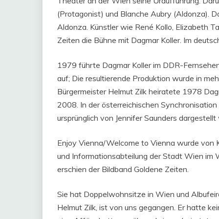
Theater an der Wien seine Uraufführung. Daru
(Protagonist) und Blanche Aubry (Aldonza). Da
Aldonza. Künstler wie René Kollo, Elizabeth Ta
Zeiten die Bühne mit Dagmar Koller. Im deutsc
1979 führte Dagmar Koller im DDR-Fernsehen
auf; Die resultierende Produktion wurde in me
Bürgermeister Helmut Zilk heiratete 1978 Dagm
2008. In der österreichischen Synchronisation 
ursprünglich von Jennifer Saunders dargestellt
Enjoy Vienna/Welcome to Vienna wurde von Ko
und Informationsabteilung der Stadt Wien im W
erschien der Bildband Goldene Zeiten.
Sie hat Doppelwohnsitze in Wien und Albufeir
Helmut Zilk, ist von uns gegangen. Er hatte 