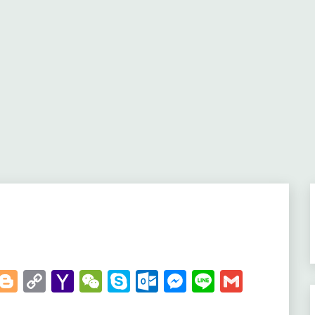
t
kedIn
WhatsApp
Blogger
Copy
Yahoo
WeChat
Skype
Outlook.com
Messenger
Line
Gmail
Link
Mail