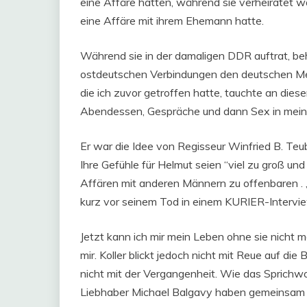
eine Affäre hatten, während sie verheiratet wa
eine Affäre mit ihrem Ehemann hatte.
Während sie in der damaligen DDR auftrat, beh
ostdeutschen Verbindungen den deutschen Me
die ich zuvor getroffen hatte, tauchte an di
Abendessen, Gespräche und dann Sex in meine
Er war die Idee von Regisseur Winfried B. Teubn
Ihre Gefühle für Helmut seien “viel zu groß und z
Affären mit anderen Männern zu offenbaren . „All
kurz vor seinem Tod in einem KURIER-Intervie
Jetzt kann ich mir mein Leben ohne sie nicht m
mir. Koller blickt jedoch nicht mit Reue auf di
nicht mit der Vergangenheit. Wie das Sprichwor
Liebhaber Michael Balgavy haben gemeinsam 