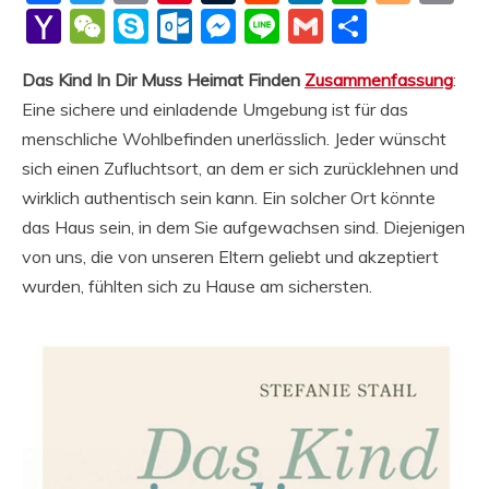
Li
Yahoo
WeChat
Skype
Outlook.com
Messenger
Line
Gmail
Share
Mail
Das Kind In Dir Muss Heimat Finden
Zusammenfassung
:
Eine sichere und einladende Umgebung ist für das
menschliche Wohlbefinden unerlässlich. Jeder wünscht
sich einen Zufluchtsort, an dem er sich zurücklehnen und
wirklich authentisch sein kann. Ein solcher Ort könnte
das Haus sein, in dem Sie aufgewachsen sind. Diejenigen
von uns, die von unseren Eltern geliebt und akzeptiert
wurden, fühlten sich zu Hause am sichersten.