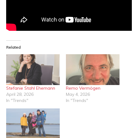
Related
Stefanie Stahl Ehemann
Remo Vermögen
April 28, 2026
May 4, 2026
In "Trends"
In "Trends"