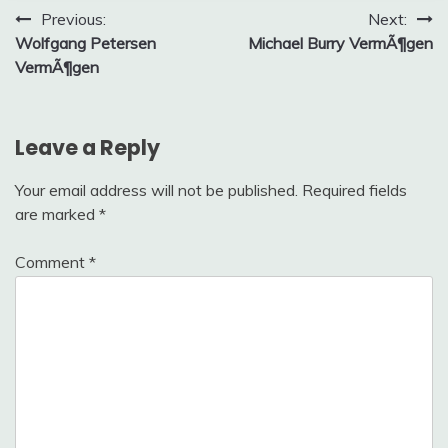
Post
Previous:
Next:
Wolfgang Petersen
Michael Burry VermÃ¶gen
navigation
VermÃ¶gen
Leave a Reply
Your email address will not be published.
Required fields
are marked
*
Comment
*