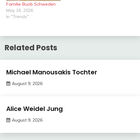
Familie Buob Schweden
May 16, 2026
In "Trends"
Related Posts
Trends
Michael Manousakis Tochter
August 9, 2026
Deustcher
Meme
Trends
Alice Weidel Jung
August 9, 2026
Deustcher
Meme