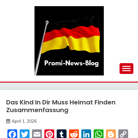
Skip
to
content
updates at one click
PROMI-NEWS-BLOG
Das Kind In Dir Muss Heimat Finden
Trends
Zusammenfassung
April 1, 2026
Deustcher
Facebook
Twitter
Email
Pinterest
Tumblr
Reddit
LinkedIn
Whats
Blog
C
Meme