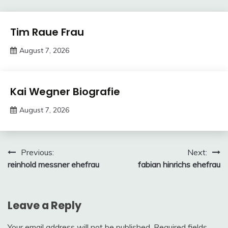
Trends
Tim Raue Frau
August 7, 2026
Deustcher
Meme
Trends
Kai Wegner Biografie
August 7, 2026
Deustcher
Meme
Post
Previous:
Next:
reinhold messner ehefrau
fabian hinrichs ehefrau
navigation
Leave a Reply
Your email address will not be published.
Required fields