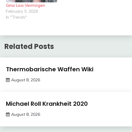
Gina Lisa Vermögen
February 5, 2026
In "Trends"
Related Posts
Trends
Thermobarische Waffen Wiki
August 8, 2026
deutschermeme
Trends
Michael Roll Krankheit 2020
August 8, 2026
deutschermeme