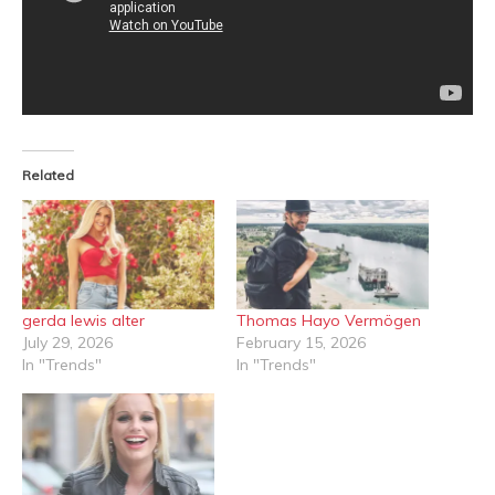
Related
gerda lewis alter
Thomas Hayo Vermögen
July 29, 2026
February 15, 2026
In "Trends"
In "Trends"