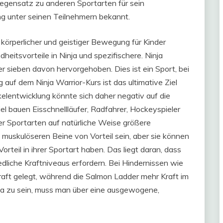
Gegensatz zu anderen Sportarten für sein
g unter seinen Teilnehmern bekannt.
 körperlicher und geistiger Bewegung für Kinder
heitsvorteile in Ninja und spezifischere. Ninja
er sieben davon hervorgehoben. Dies ist ein Sport, bei
g auf dem Ninja Warrior-Kurs ist das ultimative Ziel
lentwicklung könnte sich daher negativ auf die
el bauen Eisschnellläufer, Radfahrer, Hockeyspieler
rer Sportarten auf natürliche Weise größere
 muskulöseren Beine von Vorteil sein, aber sie können
orteil in ihrer Sportart haben. Das liegt daran, dass
dliche Kraftniveaus erfordern. Bei Hindernissen wie
aft gelegt, während die Salmon Ladder mehr Kraft im
nja zu sein, muss man über eine ausgewogene,