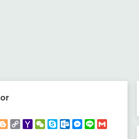
ior
t
kedIn
WhatsApp
Blogger
Copy
Yahoo
WeChat
Skype
Outlook.com
Messenger
Line
Gmail
Link
Mail