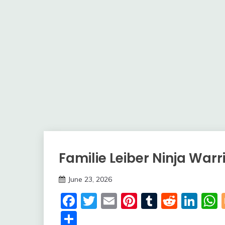
Familie Leiber Ninja Warr
Trends
June 23, 2026
deutschermeme
Facebook
Twitter
Email
Pinterest
Tumblr
Reddi
Lin
Share