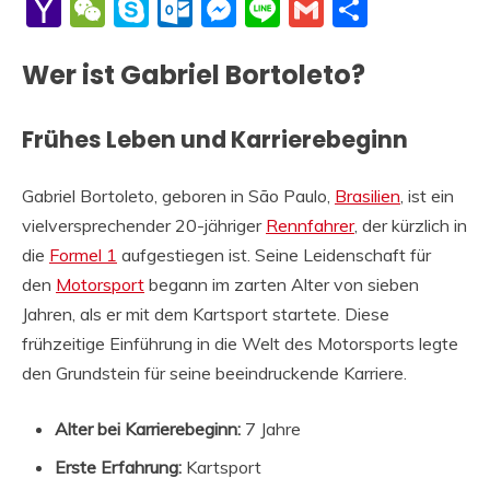
Li
Yahoo
WeChat
Skype
Outlook.com
Messenger
Line
Gmail
Share
Mail
Wer ist Gabriel Bortoleto?
Frühes Leben und Karrierebeginn
Gabriel Bortoleto, geboren in São Paulo,
Brasilien
, ist ein
vielversprechender 20-jähriger
Rennfahrer
, der kürzlich in
die
Formel 1
aufgestiegen ist. Seine Leidenschaft für
den
Motorsport
begann im zarten Alter von sieben
Jahren, als er mit dem Kartsport startete. Diese
frühzeitige Einführung in die Welt des Motorsports legte
den Grundstein für seine beeindruckende Karriere.
Alter bei Karrierebeginn:
7 Jahre
Erste Erfahrung:
Kartsport