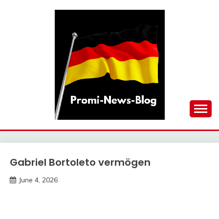
Skip
to
content
updates at one click
PROMI-NEWS-BLOG
Gabriel Bortoleto vermögen
Trends
June 4, 2026
Deustcher
Meme