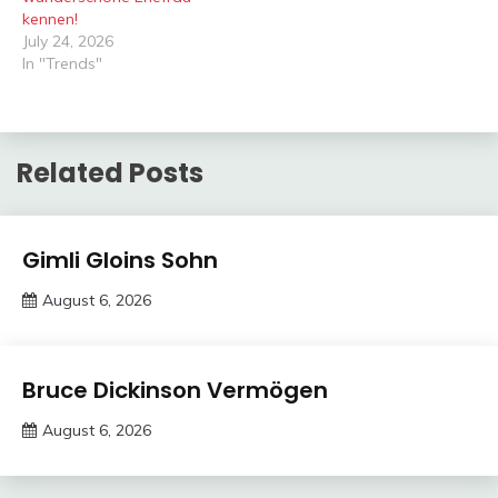
kennen!
July 24, 2026
In "Trends"
Related Posts
Trends
Gimli Gloins Sohn
August 6, 2026
deutschermeme
Trends
Bruce Dickinson Vermögen
August 6, 2026
Deustcher
Meme