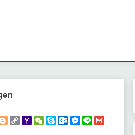
gen
t
kedIn
WhatsApp
Blogger
Copy
Yahoo
WeChat
Skype
Outlook.com
Messenger
Line
Gmail
Link
Mail