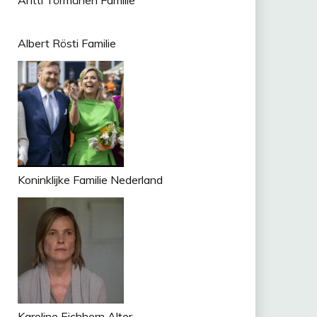
Antti Törmänen Familie
Albert Rösti Familie
Koninklijke Familie Nederland
Karoline Eichhorn Alter