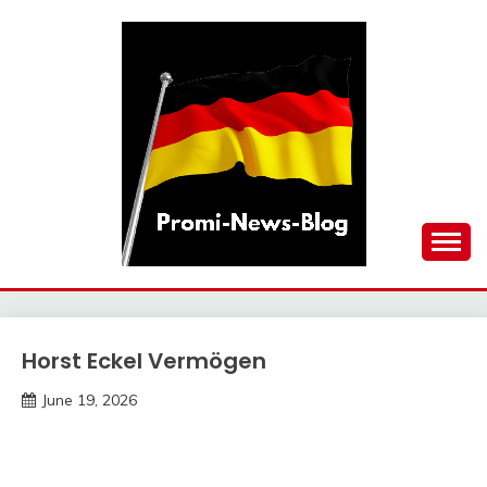
Skip
to
content
updates at one click
PROMI-NEWS-BLOG
Horst Eckel Vermögen
Trends
June 19, 2026
deutschermeme