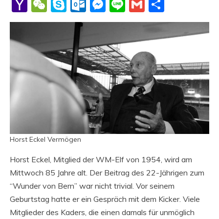
Li
Yahoo
WeChat
Skype
Outlook.com
Messenger
Line
Gmail
Share
Mail
Horst Eckel Vermögen
Horst Eckel, Mitglied der WM-Elf von 1954, wird am
Mittwoch 85 Jahre alt. Der Beitrag des 22-Jährigen zum
“Wunder von Bern” war nicht trivial. Vor seinem
Geburtstag hatte er ein Gespräch mit dem Kicker. Viele
Mitglieder des Kaders, die einen damals für unmöglich