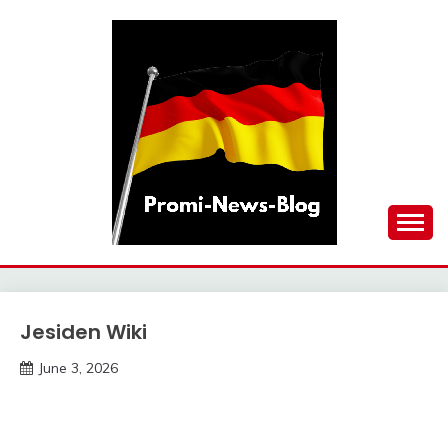
Skip
to
content
updates at one click
PROMI-NEWS-BLOG
Jesiden Wiki
Trends
June 3, 2026
deutschermeme