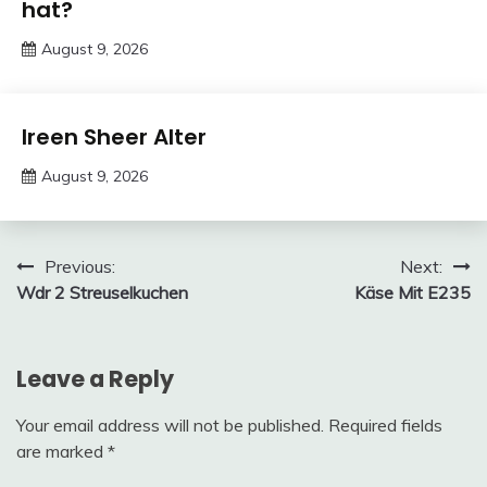
hat?
August 9, 2026
Deustcher
Meme
Trends
Ireen Sheer Alter
August 9, 2026
Deustcher
Meme
Post
Previous:
Next:
Wdr 2 Streuselkuchen
Käse Mit E235
navigation
Leave a Reply
Your email address will not be published.
Required fields
are marked
*