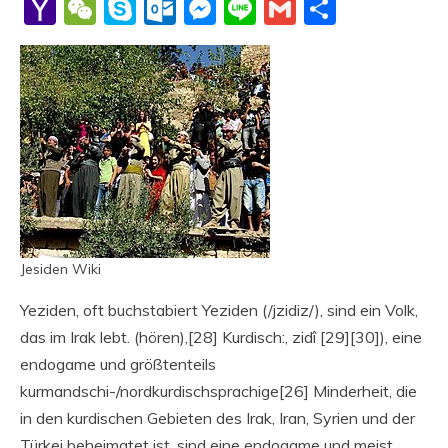
Li
Yahoo
WeChat
Skype
Outlook.com
Messenger
Line
Gmail
Share
Mail
Jesiden Wiki
Yeziden, oft buchstabiert Yeziden (/jzidiz/), sind ein Volk,
das im Irak lebt. (hören),[28] Kurdisch:, zidî [29][30]), eine
endogame und größtenteils
kurmandschi-/nordkurdischsprachige[26] Minderheit, die
in den kurdischen Gebieten des Irak, Iran, Syrien und der
Türkei beheimatet ist, sind eine endogame und meist