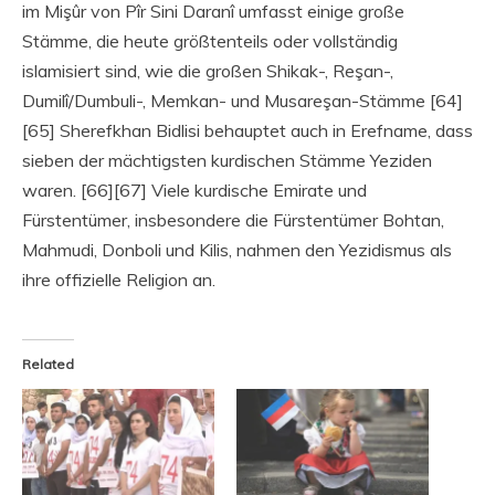
im Mişûr von Pîr Sini Daranî umfasst einige große
Stämme, die heute größtenteils oder vollständig
islamisiert sind, wie die großen Shikak-, Reşan-,
Dumilî/Dumbuli-, Memkan- und Musareşan-Stämme [64]
[65] Sherefkhan Bidlisi behauptet auch in Erefname, dass
sieben der mächtigsten kurdischen Stämme Yeziden
waren. [66][67] Viele kurdische Emirate und
Fürstentümer, insbesondere die Fürstentümer Bohtan,
Mahmudi, Donboli und Kilis, nahmen den Yezidismus als
ihre offizielle Religion an.
Related