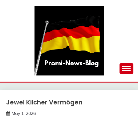
Skip
to
content
updates at one click
PROMI-NEWS-BLOG
Jewel Kilcher Vermögen
Trends
May 1, 2026
deutschermeme