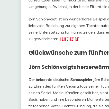
aufrechtzuerhalten. Er möchte sicherstellen, d
Umgebung aufwächst, in der beide Elternteile a
Jörn Schlönvoigt ist ein wunderbares Beispiel 
liebevolle Beziehung zur eigenen Tochter auf
seine Unterstützung für Hanna zeigen, dass er 
zu gewährleisten.
[1]
[2]
[3]
[4]
Glückwünsche zum fünften
Jörn Schlönvoigts herzerwärme
Der bekannte deutsche Schauspieler Jörn Schl
zu Ehren des fünften Geburtstags seiner Tochte
seinen Social-Media-Kanälen geteilt hat, sie
Spaß haben und ihre besonderen Momente teile
tiefgehende Vater-Tochter-Bindung, die sie teile