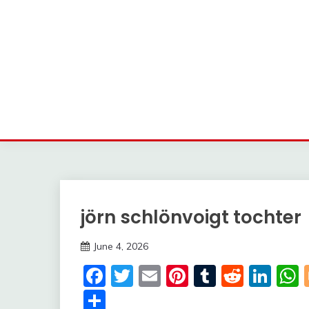
jörn schlönvoigt tochter
Trends
June 4, 2026
Deustcher
Facebook
Twitter
Email
Pinterest
Tumblr
Reddi
Lin
Meme
Share