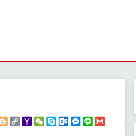
t
kedIn
WhatsApp
Blogger
Copy
Yahoo
WeChat
Skype
Outlook.com
Messenger
Line
Gmail
Link
Mail