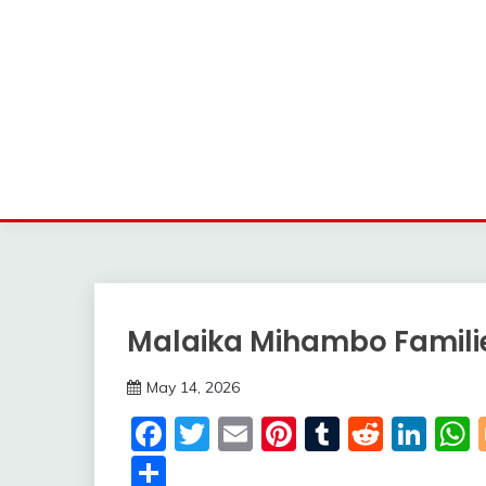
Malaika Mihambo Famil
Trends
May 14, 2026
deutschermeme
Facebook
Twitter
Email
Pinterest
Tumblr
Reddi
Lin
Share