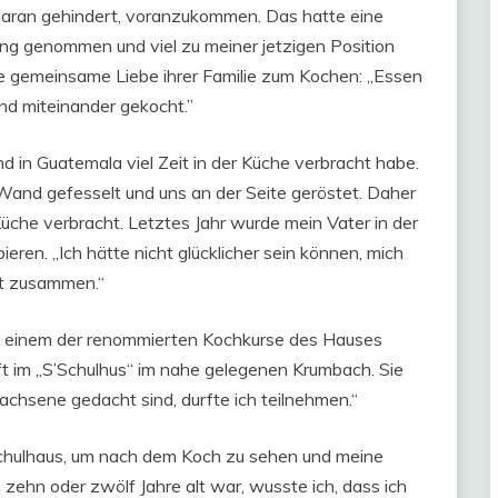
 daran gehindert, voranzukommen. Das hatte eine
ng genommen und viel zu meiner jetzigen Position
die gemeinsame Liebe ihrer Familie zum Kochen: „Essen
nd miteinander gekocht.”
ind in Guatemala viel Zeit in der Küche verbracht habe.
and gefesselt und uns an der Seite geröstet. Daher
Küche verbracht. Letztes Jahr wurde mein Vater in der
eren. „Ich hätte nicht glücklicher sein können, mich
eit zusammen.“
in einem der renommierten Kochkurse des Hauses
ft im „S’Schulhus“ im nahe gelegenen Krumbach. Sie
achsene gedacht sind, durfte ich teilnehmen.“
chulhaus, um nach dem Koch zu sehen und meine
h zehn oder zwölf Jahre alt war, wusste ich, dass ich