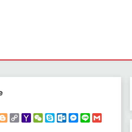
ie
t
kedIn
WhatsApp
Blogger
Copy
Yahoo
WeChat
Skype
Outlook.com
Messenger
Line
Gmail
Link
Mail