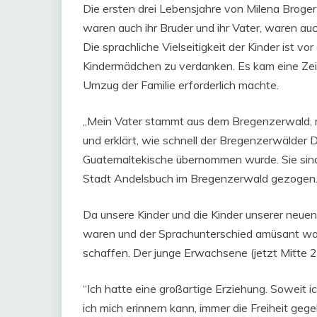
Die ersten drei Lebensjahre von Milena Broger
waren auch ihr Bruder und ihr Vater, waren au
Die sprachliche Vielseitigkeit der Kinder ist v
Kindermädchen zu verdanken. Es kam eine Zeit, 
Umzug der Familie erforderlich machte.
„Mein Vater stammt aus dem Bregenzerwald, m
und erklärt, wie schnell der Bregenzerwälder D
Guatemaltekische übernommen wurde. Sie sind z
Stadt Andelsbuch im Bregenzerwald gezogen
Da unsere Kinder und die Kinder unserer neuen
waren und der Sprachunterschied amüsant war
schaffen. Der junge Erwachsene (jetzt Mitte 20)
“Ich hatte eine großartige Erziehung. Soweit i
ich mich erinnern kann, immer die Freiheit geg