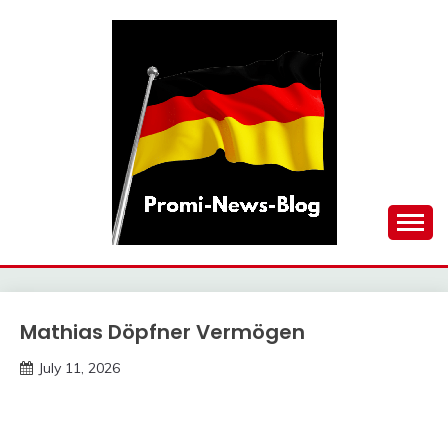
Skip
to
content
updates at one click
PROMI-NEWS-BLOG
Mathias Döpfner Vermögen
Trends
July 11, 2026
deutschermeme