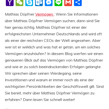
Li
Yahoo
WeChat
Skype
Outlook.com
Messenger
Line
Gmail
Share
Mail
Mathias Döpfner
Vermögen
: Wenn Sie Informationen
über Mathias Döpfner Vermögen suchen, dann sind Sie
hier genau richtig. Mathias Döpfner ist einer der
erfolgreichsten Unternehmer Deutschlands und wird oft
als einer der reichsten CEOs der Welt angesehen. Aber
wer ist er wirklich und was hat er getan, um ein solches
Vermögen anzuhäufen? In diesem Blog werfen wir einen
genaueren Blick auf das Vermögen von Mathias Döpfner
und wie er zu solch beeindruckenden Erfolgen gelangte.
Wir sprechen über seinen Werdegang, seine
Investitionen und warum er immer noch als eine der
wichtigsten Persönlichkeiten der Geschäftswelt gilt. Sind
Sie bereit, mehr über Mathias Döpfner Vermögen zu
erfahren? Dann lesen Sie schnell weiter!