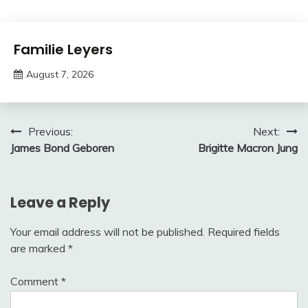
deutschermeme
Trends
Familie Leyers
August 7, 2026
deutschermeme
Post
Previous:
Next:
James Bond Geboren
Brigitte Macron Jung
navigation
Leave a Reply
Your email address will not be published.
Required fields
are marked
*
Comment
*