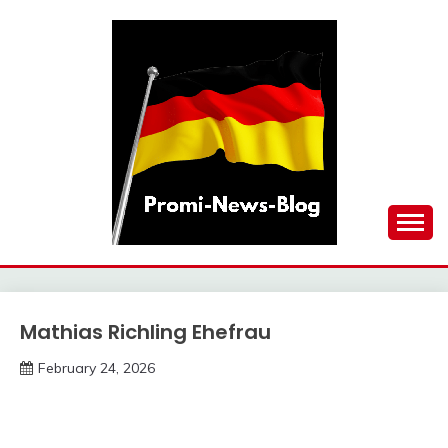
Skip
to
content
updates at one click
PROMI-NEWS-BLOG
Mathias Richling Ehefrau
Trends
February 24, 2026
Deustcher
Meme