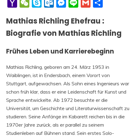
Li
Yahoo
WeChat
Skype
Outlook.com
Messenger
Line
Gmail
Share
Mail
Mathias Richling Ehefrau :
Biografie von Mathias Richling
Frühes Leben und Karrierebeginn
Mathias Richling, geboren am 24. März 1953 in
Waiblingen, ist in Endersbach, einem Vorort von
Stuttgart, aufgewachsen. Als Sohn eines Ingenieurs war
schon früh klar, dass er eine Leidenschaft für Kunst und
Sprache entwickelte. Ab 1972 besuchte er die
Universität, um Geschichte und Literaturwissenschaft zu
studieren. Seine Anfänge im Kabarett reichen bis in die
1970er Jahre zurück, als er parallel zu seinem
Studienleben auf Bühnen stand. Sein erstes Solo-