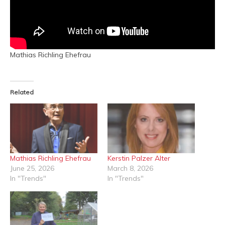
Mathias Richling Ehefrau
Related
Mathias Richling Ehefrau
Kerstin Palzer Alter
June 25, 2026
March 8, 2026
In "Trends"
In "Trends"