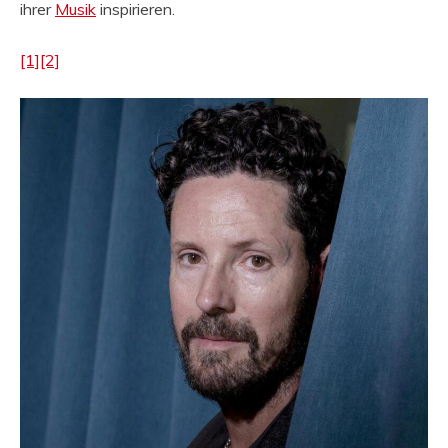
ihrer
Musik
inspirieren.
[1]
[2]