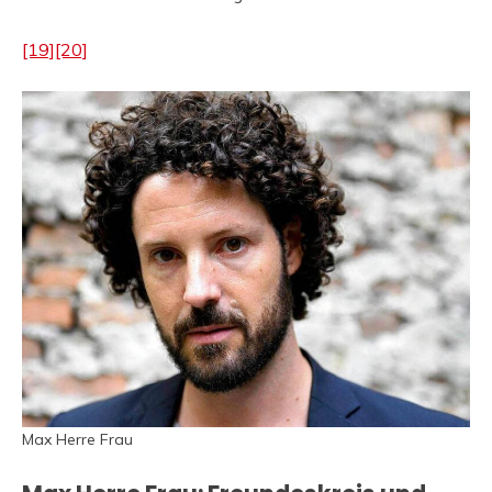
[19]
[20]
Max Herre Frau