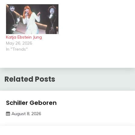
Katja Ebstein Jung
May 26, 2026
In "Trends"
Related Posts
Trends
Schiller Geboren
August 8, 2026
deutschermeme