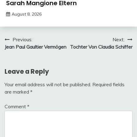
Trends
Sarah Mangione Eltern
August 8, 2026
deutschermeme
Post
Previous:
Next:
Jean Paul Gaultier Vermögen
Tochter Von Claudia Schiffer
navigation
Leave a Reply
Your email address will not be published.
Required fields
are marked
*
Comment
*