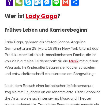
Li
Yahoo
WeChat
Skype
Outlook.com
Messenger
Line
Gmail
Share
Mail
Wer ist
Lady Gaga
?
Frühes Leben und Karrierebeginn
Lady Gaga, geboren als Stefani Joanne Angelina
Germanotta am 28. März 1986 in New York City, ist das
Produkt einer italienisch-amerikanischen Familie, die ihr
von klein auf eine Leidenschaft für die
Musik
mit auf den
Weg gab. Im Kindesalter begann sie, Klavier zu spielen
und entwickelte schnell ein Interesse am Songwriting.
Nach dem Besuch einer katholischen Mädchenschule
zog sie mit 17 Jahren an die renommierte Tisch School of
the Arts, wo sie sich intensiv mit Musik und Theater
auseinandersetzte. Trotz ihres Engagements musste sie