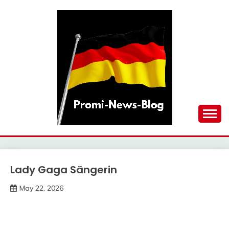
Skip
to
content
updates at one click
PROMI-NEWS-BLOG
Lady Gaga Sängerin
Trends
May 22, 2026
Deustcher
Meme