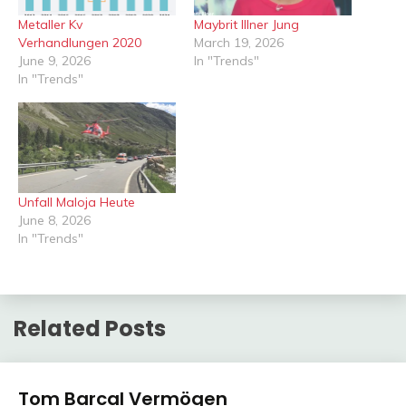
Metaller Kv
Maybrit Illner Jung
Verhandlungen 2020
March 19, 2026
June 9, 2026
In "Trends"
In "Trends"
Unfall Maloja Heute
June 8, 2026
In "Trends"
Related Posts
Trends
Tom Barcal Vermögen