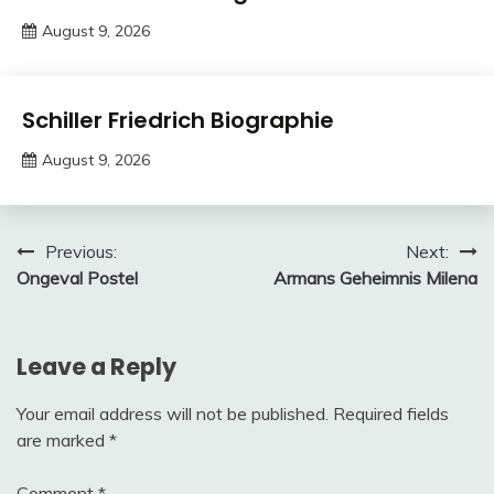
August 9, 2026
Deustcher
Meme
Trends
Schiller Friedrich Biographie
August 9, 2026
deutschermeme
Post
Previous:
Next:
Ongeval Postel
Armans Geheimnis Milena
navigation
Leave a Reply
Your email address will not be published.
Required fields
are marked
*
Comment
*