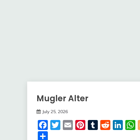
Mugler Alter
Trends
July 25, 2026
deutschermeme
Facebook
Twitter
Email
Pinterest
Tumblr
Reddi
Lin
Share