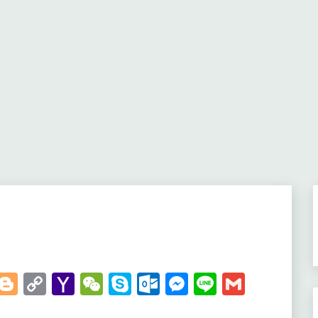
t
kedIn
WhatsApp
Blogger
Copy
Yahoo
WeChat
Skype
Outlook.com
Messenger
Line
Gmail
Link
Mail