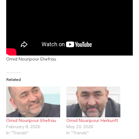
Omid Nouripour Ehefrau
Related
Omid Nouripour Ehefrau
Omid Nouripour Herkunft
February 8, 2026
May 10, 2026
In "Trends"
In "Trends"