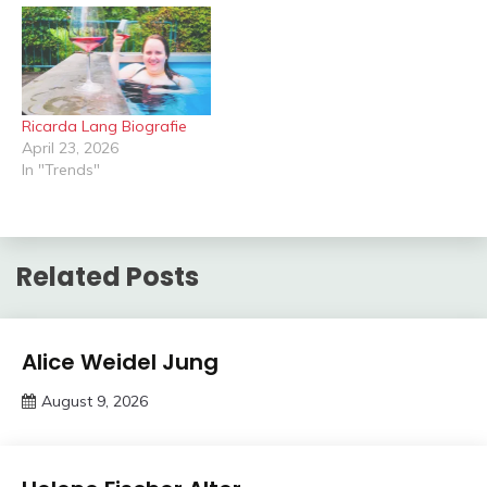
Ricarda Lang Biografie
April 23, 2026
In "Trends"
Related Posts
Trends
Alice Weidel Jung
August 9, 2026
Deustcher
Meme
Trends