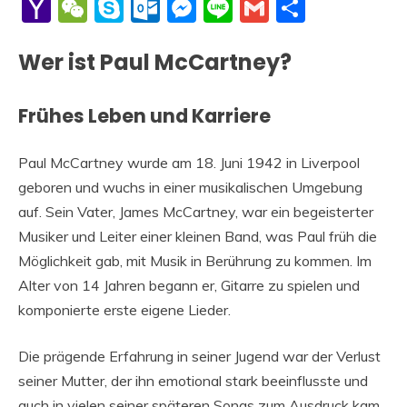
Li
Yahoo
WeChat
Skype
Outlook.com
Messenger
Line
Gmail
Share
Mail
Wer ist Paul McCartney?
Frühes Leben und Karriere
Paul McCartney wurde am 18. Juni 1942 in Liverpool
geboren und wuchs in einer musikalischen Umgebung
auf. Sein Vater, James McCartney, war ein begeisterter
Musiker und Leiter einer kleinen Band, was Paul früh die
Möglichkeit gab, mit Musik in Berührung zu kommen. Im
Alter von 14 Jahren begann er, Gitarre zu spielen und
komponierte erste eigene Lieder.
Die prägende Erfahrung in seiner Jugend war der Verlust
seiner Mutter, der ihn emotional stark beeinflusste und
auch in vielen seiner späteren Songs zum Ausdruck kam.