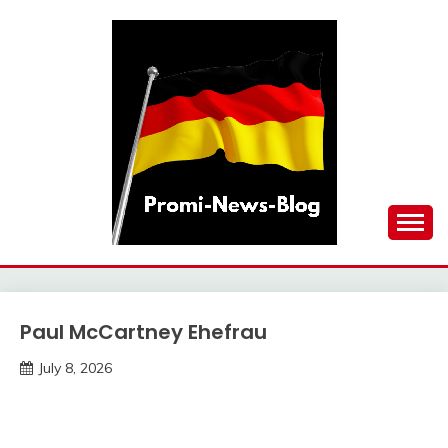
Skip
to
content
updates at one click
PROMI-NEWS-BLOG
Paul McCartney Ehefrau
Trends
July 8, 2026
Deustcher
Meme