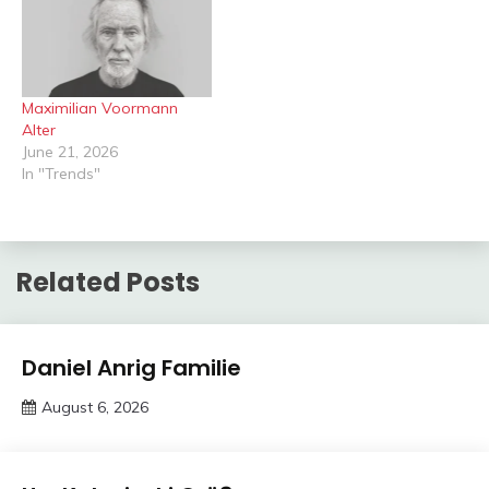
Maximilian Voormann
Alter
June 21, 2026
In "Trends"
Related Posts
Trends
Daniel Anrig Familie
August 6, 2026
deutschermeme
Trends