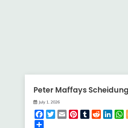
Peter Maffays Scheidun
Trends
July 1, 2026
deutschermeme
Facebook
Twitter
Email
Pinterest
Tumblr
Reddi
Lin
Share