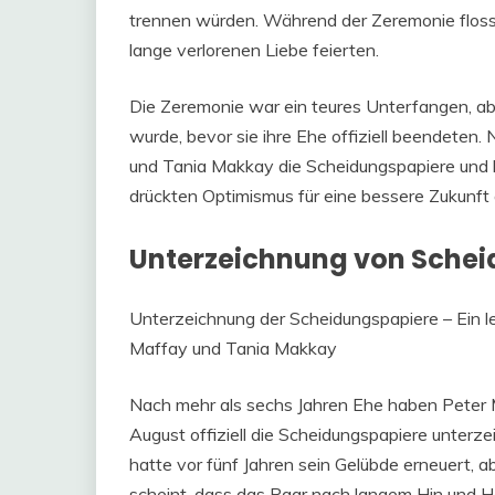
trennen würden. Während der Zeremonie flossen 
lange verlorenen Liebe feierten.
Die Zeremonie war ein teures Unterfangen, ab
wurde, bevor sie ihre Ehe offiziell beendeten
und Tania Makkay die Scheidungspapiere und be
drückten Optimismus für eine bessere Zukunft a
Unterzeichnung von Sche
Unterzeichnung der Scheidungspapiere – Ein le
Maffay und Tania Makkay
Nach mehr als sechs Jahren Ehe haben Peter M
August offiziell die Scheidungspapiere unterz
hatte vor fünf Jahren sein Gelübde erneuert, a
scheint, dass das Paar nach langem Hin und He