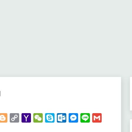
g
t
kedIn
WhatsApp
Blogger
Copy
Yahoo
WeChat
Skype
Outlook.com
Messenger
Line
Gmail
Link
Mail