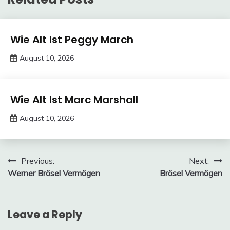
Trends
Wie Alt Ist Peggy March
August 10, 2026
deutschermeme
Trends
Wie Alt Ist Marc Marshall
August 10, 2026
deutschermeme
Post
Previous:
Next:
Werner Brösel Vermögen
Brösel Vermögen
navigation
Leave a Reply