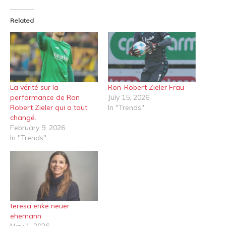
Related
La vérité sur la
Ron-Robert Zieler Frau
performance de Ron
July 15, 2026
Robert Zieler qui a tout
In "Trends"
changé.
February 9, 2026
In "Trends"
teresa enke neuer
ehemann