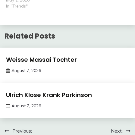
May 1, 2026
In "Trends"
Related Posts
Trends
Weisse Massai Tochter
August 7, 2026
deutschermeme
Trends
Ulrich Klose Krank Parkinson
August 7, 2026
deutschermeme
Post
Previous:
Next: