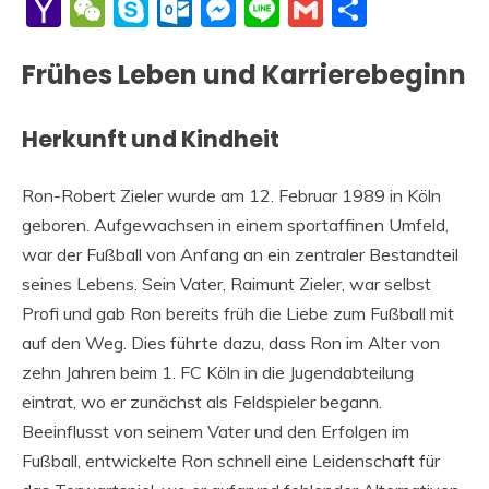
Li
Yahoo
WeChat
Skype
Outlook.com
Messenger
Line
Gmail
Share
Mail
Frühes Leben und Karrierebeginn
Herkunft und Kindheit
Ron-Robert Zieler wurde am 12. Februar 1989 in Köln
geboren. Aufgewachsen in einem sportaffinen Umfeld,
war der Fußball von Anfang an ein zentraler Bestandteil
seines Lebens. Sein Vater, Raimunt Zieler, war selbst
Profi und gab Ron bereits früh die Liebe zum Fußball mit
auf den Weg. Dies führte dazu, dass Ron im Alter von
zehn Jahren beim 1. FC Köln in die Jugendabteilung
eintrat, wo er zunächst als Feldspieler begann.
Beeinflusst von seinem Vater und den Erfolgen im
Fußball, entwickelte Ron schnell eine Leidenschaft für