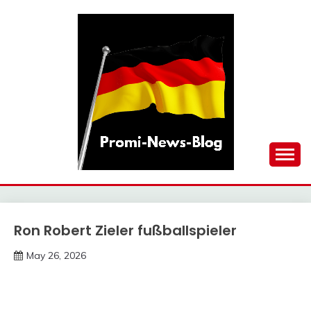
Skip
to
content
updates at one click
PROMI-NEWS-BLOG
Ron Robert Zieler fußballspieler
Trends
May 26, 2026
Deustcher
Meme