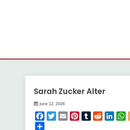
Sarah Zucker Alter
Trends
June 12, 2026
deutschermeme
Facebook
Twitter
Email
Pinterest
Tumblr
Reddi
Lin
Share