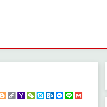
t
kedIn
WhatsApp
Blogger
Copy
Yahoo
WeChat
Skype
Outlook.com
Messenger
Line
Gmail
Link
Mail