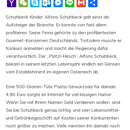
Li
Yahoo
WeChat
Skype
Outlook.com
Messenger
Line
Gmail
Share
Mail
Schuhbeck Kinder: Alfons Schuhbeck galt einst als
Aufsteiger der Branche. Er konnte von fast allem
profitieren. Seine Firma gehörte zu den profiliertesten
Gourmet-Konzernen Deutschlands. Trotzdem musste er
Konkurs anmelden und macht die Regierung dafür
verantwortlich. Der „Platzl-Hirsch“, Alfons Schuhbeck,
bekam in seinem letzten Lebensjahr endlich ein Grinsen
vom Establishment im eigenen Österreich ab.
Eine 500-Gramm-Tüte Pasta-Gewürzsalz für damals
4,90 Euro sorgte im Internet für viel bissigen Humor.
Wenn Sie mit Ihrem Namen Geld verdienen wollen, sind
Sie bei Schuhbeck genau richtig. und sein Lebensmittel-
und Getränkegeschäft auf Kosten seiner Konkurrenten
noch größer zu machen. Viele nannten ihn damals noch