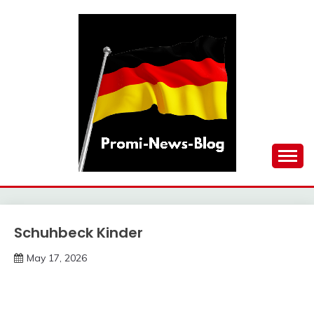
Skip
to
content
updates at one click
PROMI-NEWS-BLOG
Schuhbeck Kinder
Trends
May 17, 2026
Deustcher
Meme