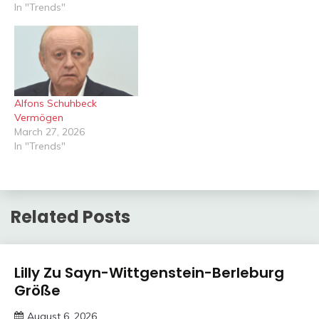
In "Trends"
Alfons Schuhbeck
Vermögen
March 27, 2026
In "Trends"
Related Posts
Trends
Lilly Zu Sayn-Wittgenstein-Berleburg
Größe
August 6, 2026