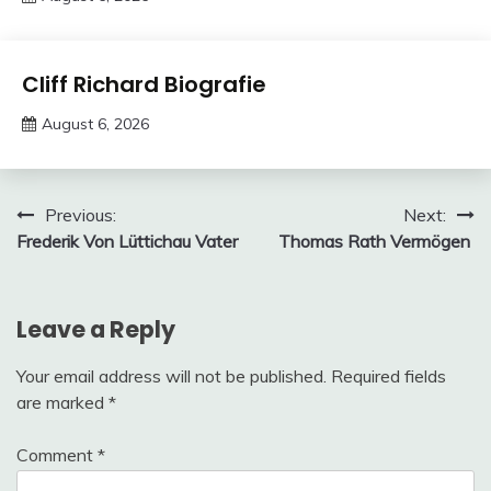
deutschermeme
Trends
Cliff Richard Biografie
August 6, 2026
deutschermeme
Post
Previous:
Next:
Frederik Von Lüttichau Vater
Thomas Rath Vermögen
navigation
Leave a Reply
Your email address will not be published.
Required fields
are marked
*
Comment
*