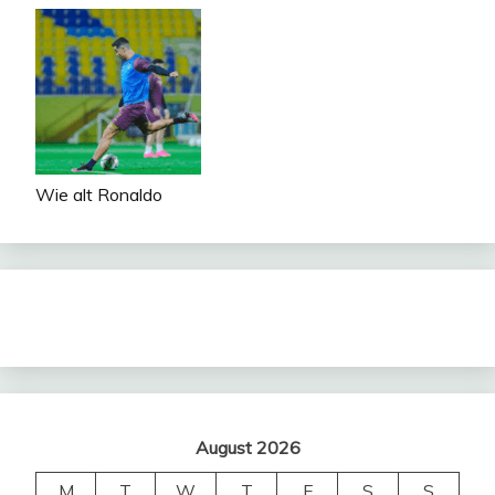
Wie alt Ronaldo
August 2026
M
T
W
T
F
S
S