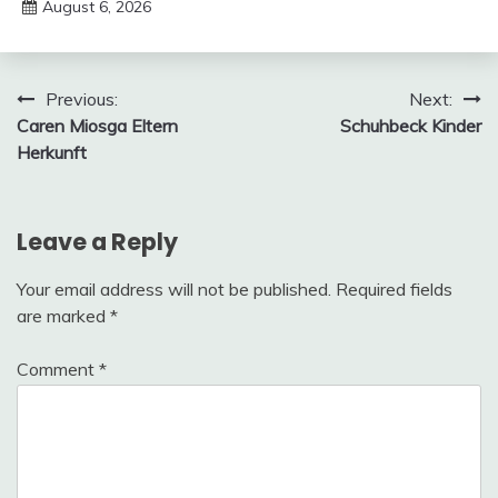
August 6, 2026
deutschermeme
Post
Previous:
Next:
Caren Miosga Eltern
Schuhbeck Kinder
navigation
Herkunft
Leave a Reply
Your email address will not be published.
Required fields
are marked
*
Comment
*