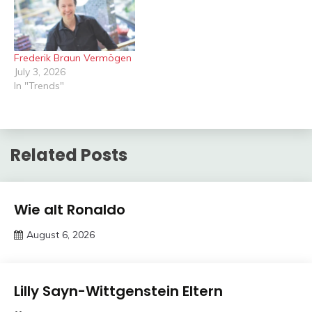
Frederik Braun Vermögen
July 3, 2026
In "Trends"
Related Posts
Trends
Wie alt Ronaldo
August 6, 2026
deutschermeme
Trends
Lilly Sayn-Wittgenstein Eltern