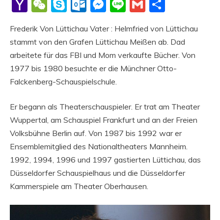
Li
Yahoo
WeChat
Skype
Outlook.com
Messenger
Line
Gmail
Share
Mail
Frederik Von Lüttichau Vater : Helmfried von Lüttichau
stammt von den Grafen Lüttichau Meißen ab. Dad
arbeitete für das FBI und Mom verkaufte Bücher. Von
1977 bis 1980 besuchte er die Münchner Otto-
Falckenberg-Schauspielschule.
Er begann als Theaterschauspieler. Er trat am Theater
Wuppertal, am Schauspiel Frankfurt und an der Freien
Volksbühne Berlin auf. Von 1987 bis 1992 war er
Ensemblemitglied des Nationaltheaters Mannheim.
1992, 1994, 1996 und 1997 gastierten Lüttichau, das
Düsseldorfer Schauspielhaus und die Düsseldorfer
Kammerspiele am Theater Oberhausen.