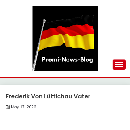
Skip
to
content
updates at one click
PROMI-NEWS-BLOG
Frederik Von Lüttichau Vater
Trends
May 17, 2026
Deustcher
Meme