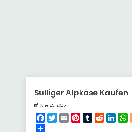
Sulliger Alpkäse Kaufen
Trends
June 15, 2026
deutschermeme
Facebook
Twitter
Email
Pinterest
Tumblr
Reddi
Lin
Share