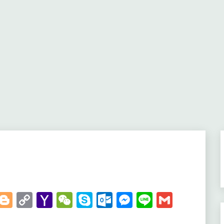
t
kedIn
WhatsApp
Blogger
Copy
Yahoo
WeChat
Skype
Outlook.com
Messenger
Line
Gmail
Link
Mail