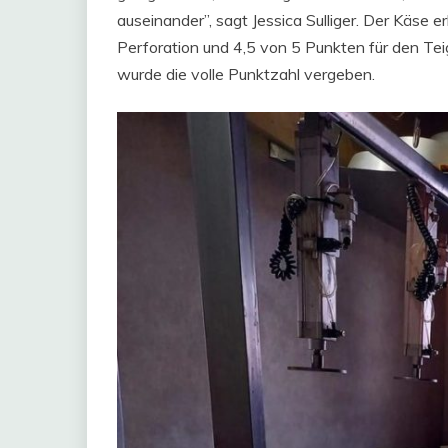
auseinander”, sagt Jessica Sulliger. Der Käse e
Perforation und 4,5 von 5 Punkten für den T
wurde die volle Punktzahl vergeben.