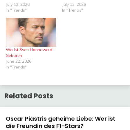
July 13, 2026
July 13, 2026
In "Trends"
In "Trends"
Wo Ist Sven Hannawald
Geboren
June 22, 2026
In "Trends"
Related Posts
Trends
Oscar Piastris geheime Liebe: Wer ist
die Freundin des F1-Stars?