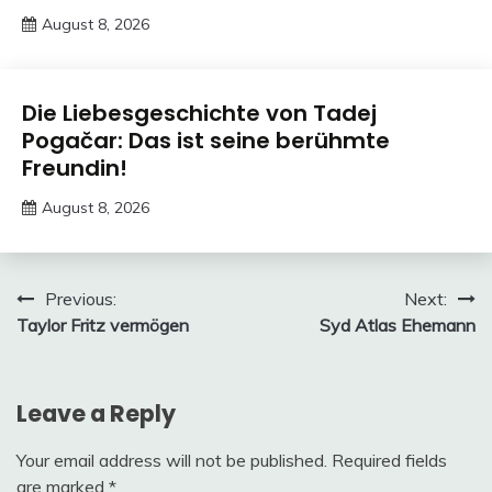
August 8, 2026
Deustcher
Meme
Trends
Die Liebesgeschichte von Tadej
Pogačar: Das ist seine berühmte
Freundin!
August 8, 2026
Deustcher
Meme
Post
Previous:
Next:
Taylor Fritz vermögen
Syd Atlas Ehemann
navigation
Leave a Reply
Your email address will not be published.
Required fields
are marked
*