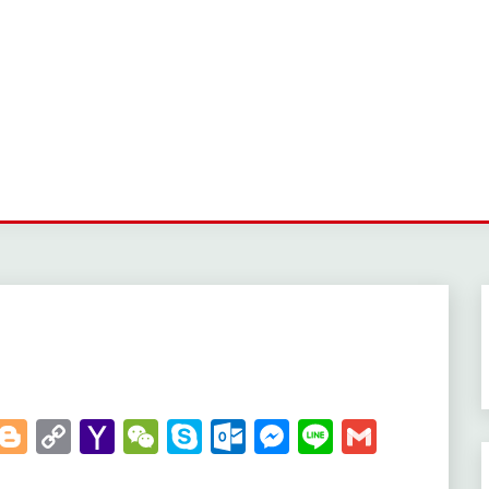
t
kedIn
WhatsApp
Blogger
Copy
Yahoo
WeChat
Skype
Outlook.com
Messenger
Line
Gmail
Link
Mail