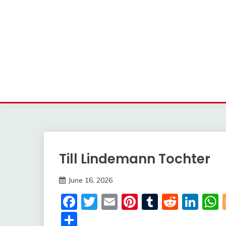
Till Lindemann Tochter
Trends
June 16, 2026
Deustcher
Facebook
Twitter
Email
Pinterest
Tumblr
Reddi
Lin
Meme
Share