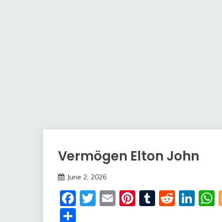
Vermögen Elton John
Trends
June 2, 2026
deutschermeme
Facebook
Twitter
Email
Pinterest
Tumblr
Reddi
Lin
Share