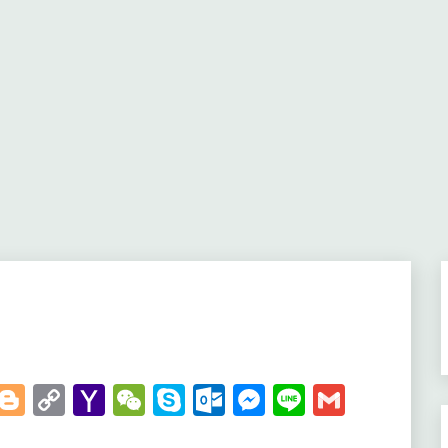
t
kedIn
WhatsApp
Blogger
Copy
Yahoo
WeChat
Skype
Outlook.com
Messenger
Line
Gmail
Link
Mail