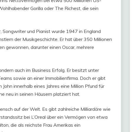
Johns Nettovermögen bei etwa 500 Millionen US-
Wohlhabender Gorilla oder The Richest, die sein
r, Songwriter und Pianist wurde 1947 in England
stlern der Musikgeschichte. Er hat über 350 Millionen
gen gewonnen, darunter einen Oscar, mehrere
ondern auch im Business Erfolg. Er besitzt unter
eams sowie an einer Immobilienfirma. Doch er gibt
n John innerhalb eines Jahres eine Million Pfund für
 neu in seinen Häusern platziert hat.
Mensch auf der Welt. Es gibt zahlreiche Milliardäre wie
rstandssitz bei L’Oreal über ein Vermögen von etwa
ton, die als reichste Frau Amerikas ein