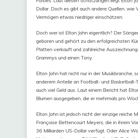
Forbes. Laut diesen Schätzungen liegt Elton 
Dollar. Doch es gibt auch andere Quellen, wie 
Vermögen etwas niedriger einschätzen.
Doch wer ist Elton John eigentlich? Der Sänge
geboren und gehört zu den erfolgreichsten Kün
Platten verkauft und zahlreiche Auszeichnun
Grammys und einen Tony.
Elton John hat nicht nur in der Musikbranche, s
anderem Anteile an Football- und Basketball-T
auch viel Geld aus. Laut einem Bericht hat Elto
Blumen ausgegeben, die er mehrmals pro Woche
Elton John ist jedoch nicht der einzige reiche 
Françoise Bettencourt Meyers, die in ihrem Vo
36 Milliarden US-Dollar verfügt. Oder Alice Wal