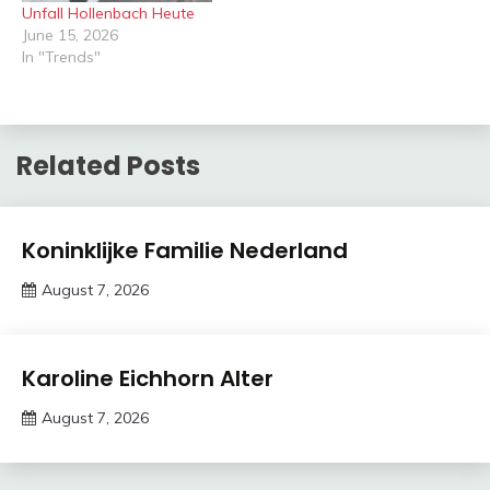
Unfall Hollenbach Heute
June 15, 2026
In "Trends"
Related Posts
Trends
Koninklijke Familie Nederland
August 7, 2026
Deustcher
Meme
Trends
Karoline Eichhorn Alter
August 7, 2026
deutschermeme